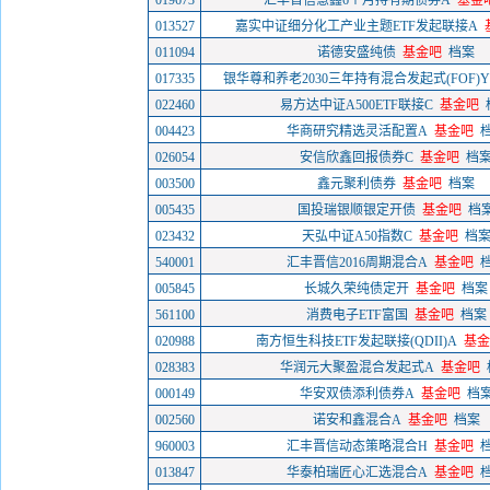
019673
汇丰晋信慧鑫6个月持有期债券A
基金
013527
嘉实中证细分化工产业主题ETF发起联接A
011094
诺德安盛纯债
基金吧
档案
017335
银华尊和养老2030三年持有混合发起式(FOF)Y
022460
易方达中证A500ETF联接C
基金吧
004423
华商研究精选灵活配置A
基金吧
026054
安信欣鑫回报债券C
基金吧
档
003500
鑫元聚利债券
基金吧
档案
005435
国投瑞银顺银定开债
基金吧
档
023432
天弘中证A50指数C
基金吧
档
540001
汇丰晋信2016周期混合A
基金吧
005845
长城久荣纯债定开
基金吧
档案
561100
消费电子ETF富国
基金吧
档案
020988
南方恒生科技ETF发起联接(QDII)A
基金
028383
华润元大聚盈混合发起式A
基金吧
000149
华安双债添利债券A
基金吧
档
002560
诺安和鑫混合A
基金吧
档案
960003
汇丰晋信动态策略混合H
基金吧
013847
华泰柏瑞匠心汇选混合A
基金吧