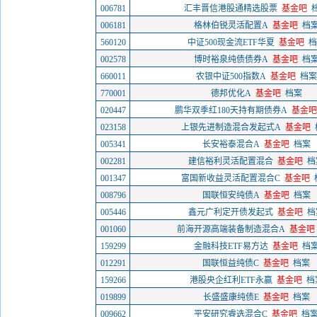
006781
汇丰晋信港股通精选股票
基金吧
006181
格林伯锐灵活配置A
基金吧
档
560120
中证500现金流ETF华夏
基金吧
档
002578
博时裕泉纯债债券A
基金吧
档
660011
农银中证500指数A
基金吧
档案
770001
德邦优化A
基金吧
档案
020447
鹏华双季红180天持有期债券A
基金吧
023158
上银先进制造混合发起式A
基金吧
005341
长安裕泰混合A
基金吧
档案
002281
建信裕利灵活配置混合
基金吧
档
001347
富国新收益灵活配置混合C
基金吧
008796
国联恒安纯债A
基金吧
档案
005446
鑫元广利定开债发起式
基金吧
档
001060
前海开源高端装备制造混合A
基金吧
159299
金融科技ETF易方达
基金吧
档
012291
国联恒益纯债C
基金吧
档案
159266
港股央企红利ETF永赢
基金吧
档
019899
长盛盛康纯债E
基金吧
档案
009662
平安研究睿选混合C
基金吧
档