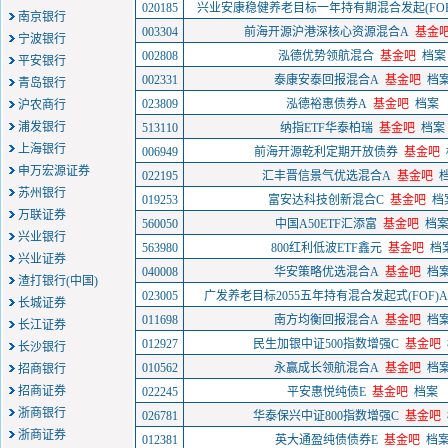
020185
兴业安康稳健养老目标一年持有期混合发起(FOF
南京银行
003304
前海开源沪港深核心资源混合A
基金
宁波银行
002808
泓德优势领航混合
基金吧
档案
平安银行
002331
泰康安泰回报混合A
基金吧
档
青岛银行
023809
泓德裕惠债券A
基金吧
档案
沪农商行
浦发银行
513110
纳指ETF华泰柏瑞
基金吧
档案
上海银行
006949
前海开源乾利定期开放债券
基金吧
申万宏源证券
022195
汇丰晋信景气优选混合A
基金吧
苏州银行
019253
富安达科技创新混合C
基金吧
档
万联证券
560050
中国A50ETF汇添富
基金吧
档
兴业银行
563980
800红利低波ETF鑫元
基金吧
档
兴业证券
040008
华安策略优选混合A
基金吧
档
渣打银行(中国)
023005
广发养老目标2055五年持有混合发起式(FOF)A
长城证券
011698
南方均衡回报混合A
基金吧
档
长江证券
012927
民生加银中证500指数增强C
基金吧
长沙银行
010562
永赢成长领航混合A
基金吧
档
招商银行
招商证券
022245
平安惠悦纯债E
基金吧
档案
浙商银行
026781
华泰保兴中证800指数增强C
基金吧
浙商证券
012381
英大通盈纯债债券E
基金吧
档