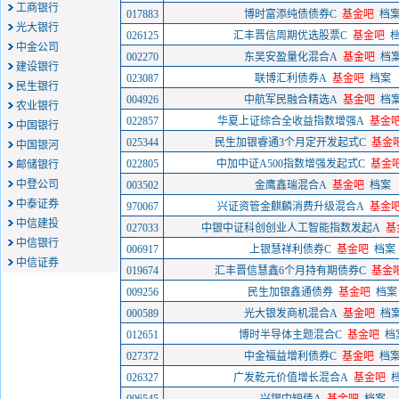
工商银行
017883
博时富添纯债债券C
基金吧
档
光大银行
026125
汇丰晋信周期优选股票C
基金吧
中金公司
002270
东吴安盈量化混合A
基金吧
档
建设银行
023087
联博汇利债券A
基金吧
档案
民生银行
004926
中航军民融合精选A
基金吧
档
农业银行
022857
华夏上证综合全收益指数增强A
基金
中国银行
025344
民生加银睿通3个月定开发起式C
基金
中国银河
022805
中加中证A500指数增强发起式C
基金
邮储银行
中登公司
003502
金鹰鑫瑞混合A
基金吧
档案
中泰证券
970067
兴证资管金麒麟消费升级混合A
基金
中信建投
027033
中银中证科创创业人工智能指数发起A
基
中信银行
006917
上银慧祥利债券C
基金吧
档案
中信证券
019674
汇丰晋信慧鑫6个月持有期债券C
基金
009256
民生加银鑫通债券
基金吧
档案
000589
光大银发商机混合A
基金吧
档
012651
博时半导体主题混合C
基金吧
档
027372
中金福益增利债券C
基金吧
档
026327
广发乾元价值增长混合A
基金吧