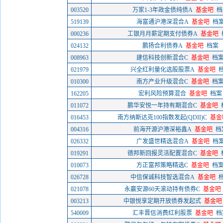
003520
万家1-3年政金债纯债A
基金吧
档
519139
海富通沪港深混合A
基金吧
档
000236
工银月月薪定期支付债券A
基金吧
024132
鹏扬合利债券A
基金吧
档案
008963
建信科技创新混合C
基金吧
档
021979
兴全红利量化选股股票A
基金吧
010300
南方产业升级混合C
基金吧
档
162205
宏利风险预算混合
基金吧
档案
011072
鹏华安悦一年持有期混合C
基金吧
016453
南方纳斯达克100指数发起(QDII)C
基金
004316
前海开源沪港深裕鑫A
基金吧
档
026332
广发盛世精选混合A
基金吧
档
019291
德邦新回报灵活配置混合C
基金吧
010073
方正富邦策略精选C
基金吧
档
026728
中信保诚科技智选混合A
基金吧
021078
永赢安源60天滚动持有债券C
基金吧
003213
中银悦享定期开放债券发起式
基金吧
540009
汇丰晋信消费红利股票
基金吧
档