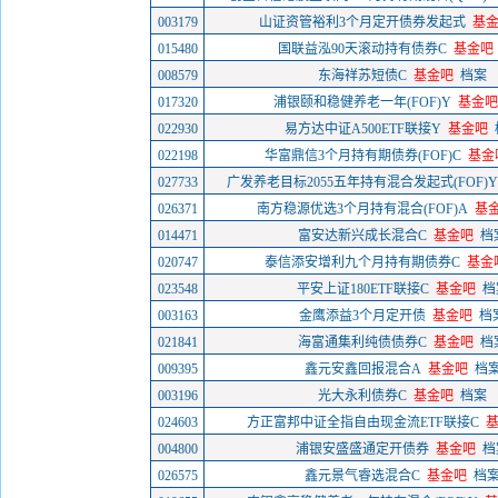
003179
山证资管裕利3个月定开债券发起式
基
015480
国联益泓90天滚动持有债券C
基金吧
008579
东海祥苏短债C
基金吧
档案
017320
浦银颐和稳健养老一年(FOF)Y
基金吧
022930
易方达中证A500ETF联接Y
基金吧
022198
华富鼎信3个月持有期债券(FOF)C
基金
027733
广发养老目标2055五年持有混合发起式(FOF)Y
026371
南方稳源优选3个月持有混合(FOF)A
基
014471
富安达新兴成长混合C
基金吧
档
020747
泰信添安增利九个月持有期债券C
基金
023548
平安上证180ETF联接C
基金吧
档
003163
金鹰添益3个月定开债
基金吧
档
021841
海富通集利纯债债券C
基金吧
档
009395
鑫元安鑫回报混合A
基金吧
档
003196
光大永利债券C
基金吧
档案
024603
方正富邦中证全指自由现金流ETF联接C
004800
浦银安盛盛通定开债券
基金吧
档
026575
鑫元景气睿选混合C
基金吧
档