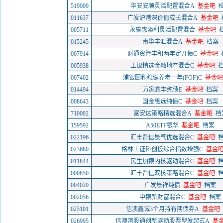
519909
华安安顺灵活配置混合A
基金吧
011637
广发沪港深价值成长混合A
基金吧
005711
永赢惠添利灵活配置混合
基金吧
015245
南华丰汇混合A
基金吧
档案
007914
财通资管丰和两年定开债C
基金吧
005938
工银精选金融地产混合C
基金吧
007402
浦银颐和稳健养老一年(FOF)C
基金吧
014494
万家鑫丰纯债E
基金吧
档案
008643
国金惠远纯债C
基金吧
档案
710002
富安达策略精选混合A
基金吧
档
159592
A50ETF银华
基金吧
档案
022196
汇丰晋信景气优选混合C
基金吧
023680
格林上证科创板综合指数增强C
基金
011844
民生加银内核驱动混合C
基金吧
000850
汇丰晋信双核策略混合C
基金吧
004020
广发景祥纯债
基金吧
档案
002056
中银新财富混合C
基金吧
档案
025101
信澳鑫诚3个月持有期债券A
基金吧
026995
信澳港股通创新驱动股票型发起式A
基