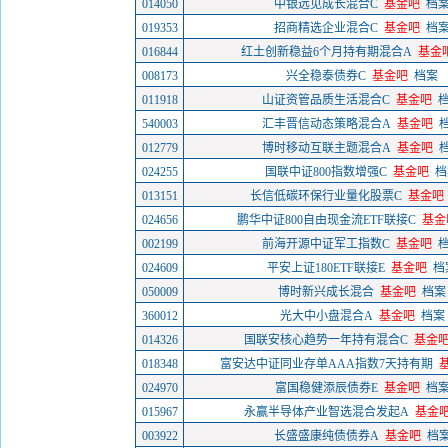
014050
中银远见成长混合C
基金吧
档
019353
招商精选企业混合C
基金吧
档
016844
红土创新稳益6个月持有期混合A
基金
008173
兴全稳泰债券C
基金吧
档案
011918
山证资管品质生活混合C
基金吧
540003
汇丰晋信动态策略混合A
基金吧
012779
博时移动互联主题混合A
基金吧
024255
国联中证800指数增强C
基金吧
档
013151
长信低碳环保行业量化股票C
基金吧
024656
鹏华中证800自由现金流ETF联接C
基金
002199
前海开源中证军工指数C
基金吧
024609
平安上证180ETF联接E
基金吧
档
050009
博时新兴成长混合
基金吧
档案
360012
光大中小盘混合A
基金吧
档案
014326
国联安核心趋势一年持有混合C
基金
018348
富安达中证同业存单AAA指数7天持有期
024970
富国稳健添辰债券E
基金吧
档
015967
永赢半导体产业智选混合发起A
基金
003922
长盛盛康纯债债券A
基金吧
档