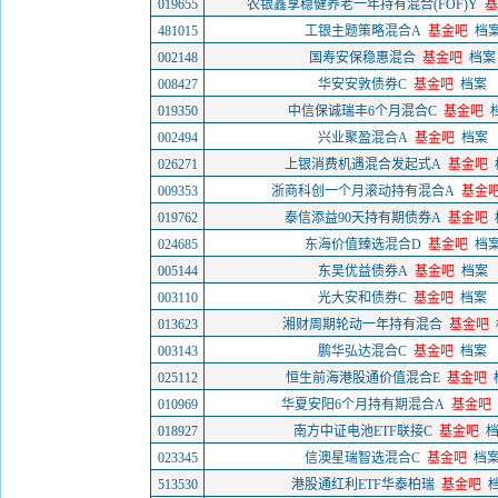
019655
农银鑫享稳健养老一年持有混合(FOF)Y
基
481015
工银主题策略混合A
基金吧
档
002148
国寿安保稳惠混合
基金吧
档案
008427
华安安敦债券C
基金吧
档案
019350
中信保诚瑞丰6个月混合C
基金吧
002494
兴业聚盈混合A
基金吧
档案
026271
上银消费机遇混合发起式A
基金吧
009353
浙商科创一个月滚动持有混合A
基金
019762
泰信添益90天持有期债券A
基金吧
024685
东海价值臻选混合D
基金吧
档
005144
东吴优益债券A
基金吧
档案
003110
光大安和债券C
基金吧
档案
013623
湘财周期轮动一年持有混合
基金吧
003143
鹏华弘达混合C
基金吧
档案
025112
恒生前海港股通价值混合E
基金吧
010969
华夏安阳6个月持有期混合A
基金吧
018927
南方中证电池ETF联接C
基金吧
023345
信澳星瑞智选混合C
基金吧
档
513530
港股通红利ETF华泰柏瑞
基金吧