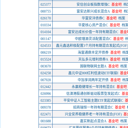
025377
安信创业板指数增强C
基金吧
档
000755
富安达新兴成长混合A
基金吧
档
026170
华富安沣债券C
基金吧
档案
010334
华夏核心资产混合C
基金吧
档
014104
富安达成长价值一年持有期混合C
基金
001147
中欧瑾源灵活配置混合C
基金吧
024533
鑫元鑫选积极配置3个月持有期混合发起式(FOF)
006219
海富通鼎丰定开债券
基金吧
档
015524
天弘多元增利债券A
基金吧
档
003670
国联物联网主题A
基金吧
档案
024258
鑫元中证800红利低波动ETF联接I
基金
007928
中加享润两年定开债
基金吧
档
012442
永赢稳健增长一年持有混合E
基金吧
026996
信澳港股通创新驱动股票型发起式C
基
023385
平安中证人工智能主题ETF发起式联接C
009378
招商瑞恒一年持有期混合C
基金吧
022471
兴全安养稳健养老一年持有混合(FOF)
基
001688
嘉实新起点混合A
基金吧
档案