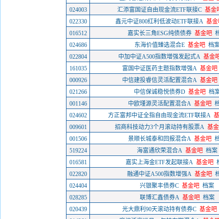
024003
汇添富国证自由现金流ETF联接C
基金
022330
鑫元中证800红利低波动ETF联接A
基金
016512
嘉实长三角ESG纯债债券
基金吧
024686
东海价值臻选混合E
基金吧
档
022804
中加中证A500指数增强发起式A
基金
161035
富国中证医药主题指数增强A
基金吧
000926
中信建投睿信灵活配置混合A
基金吧
021266
中信保诚稳悦债券D
基金吧
档
001146
中欧瑾源灵活配置混合A
基金吧
024602
方正富邦中证全指自由现金流ETF联接A
009601
招商科技动力3个月滚动持有股票A
基金
001506
景顺长城泰和回报混合A
基金吧
519224
海富通欣荣混合A
基金吧
档案
016581
嘉实上海金ETF发起联接A
基金吧
022820
融通中证A500指数增强A
基金吧
024404
兴银聚丰债券C
基金吧
档案
028285
联博汇鑫债券A
基金吧
档案
020439
光大鼎利90天滚动持有债券C
基金吧