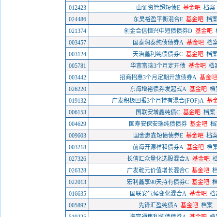
012423
山证资管超短债E
基金吧
档案
024486
东吴裕盈平衡混合E
基金吧
档
021374
创金合信恒兴中短债债券D
基金吧
003457
国泰润泰纯债债券A
基金吧
档
003124
天治鑫利纯债债券C
基金吧
档
005781
华富富瑞3个月定开债
基金吧
档
003442
招商招惠3个月定期开放债券A
基金吧
026220
东海增裕债券发起式A
基金吧
档
019132
广发积极回报3个月持有混合(FOF)A
基
006153
国联安增鑫纯债C
基金吧
档案
004629
国寿安保安瑞纯债债券
基金吧
档
009603
国金惠鑫短债债券E
基金吧
档
003218
前海开源祥和债券A
基金吧
档
027326
长信汇众量化选股混合A
基金吧
026328
广发乾元价值增长混合C
基金吧
022013
宏利鑫享90天持有债券C
基金吧
016635
国联安气候变化混合A
基金吧
档
005892
先锋汇盈纯债A
基金吧
档案