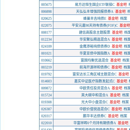
005675
易方达恒生国企ETF联接C
基金吧
006898
天弘弘丰增强回报债券A
基金吧
020625
蜂巢丰吉纯债E
基金吧
档案
022075
平安元嘉90天持有债券(FOF)C
基金吧
008177
建信高股息主题股票
基金吧
档
012234
华安聚弘精选混合A
基金吧
档
024109
金鹰添裕纯债债券D
基金吧
档
001021
华夏亚债中国指数A
基金吧
档
010662
富国均衡优选混合
基金吧
档案
003219
前海开源祥和债券C
基金吧
档
019792
富安达长三角区域主题混合C
基金吧
014603
嘉实中证医疗指数发起式C
基金吧
009872
中欧责任投资混合A
基金吧
档
015724
英大碳中和混合A
基金吧
档案
019308
光大中小盘混合C
基金吧
档案
026387
中欧价值锐选混合C
基金吧
档
020317
鹏华丰达债券C
基金吧
档案
022010
华富祥晖6个月持有期债券A
基金吧