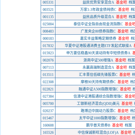
005331
益民优势安享混合A
基金吧
档
003521
万家1-3年政金债纯债C
基金吧
档
001135
益民品质升级混合A
基金吧
档
025004
泰信中证全指自由现金流指数C
基金
008483
广发央企80债券指数C
基金吧
档
000183
嘉实丰益策略定期债券
基金吧
档
017832
华夏中证港股通消费主题ETF发起式联接A
015923
申万菱信稳鑫90天滚动持有中短债债券A
002076
浙商中证500增强A
基金吧
档案
007113
永赢高端制造混合A
基金吧
档
013511
汇丰晋信低碳先锋股票C
基金吧
022308
摩根90天持有期债券C
基金吧
档
022821
融通中证A500指数增强C
基金吧
027384
信澳中证港股通综合指数增强C
基金
005700
工银新经济混合(QDII)美元
基金吧
020237
路博迈中国动力股票C
基金吧
档
015467
太平中证1000指数增强C
基金吧
160608
鹏华普天债券B
基金吧
档案
165526
中信保诚新旺混合(LOF)A
基金吧