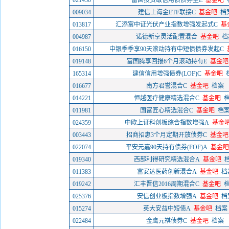
021430
富国投资级信用债债券型E
基金吧
009034
建信上海金ETF联接C
基金吧
档
013817
汇添富中证光伏产业指数增强发起式C
基
004987
诺德新享灵活配置混合
基金吧
档
016150
中银季季享90天滚动持有中短债债券发起C
019148
富国腾享回报6个月滚动持有E
基金吧
165314
建信信用增强债券(LOF)C
基金吧
016677
南方君誉混合C
基金吧
档案
014221
恒越医疗健康精选混合C
基金吧
011981
国富匠心精选混合C
基金吧
档
024359
中欧上证科创板综合指数增强A
基金
003443
招商招惠3个月定期开放债券C
基金吧
022074
平安元嘉90天持有债券(FOF)A
基金吧
019340
西部利得研究精选混合A
基金吧
011383
富安达医药创新混合A
基金吧
档
019242
汇丰晋信2016周期混合C
基金吧
025376
安信创业板指数增强A
基金吧
档
015274
英大安益中短债A
基金吧
档案
022484
金鹰元祺债券C
基金吧
档案