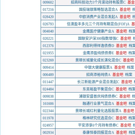
009602
招商科技动力3个月滚动持有股票C
基金
017216
国投瑞银策略智选混合A
基金吧
028420
中欧消费产业混合发起A
基金吧
026793
信澳盈丰多元三个月持有期混合(FOF)A
基
004040
金鹰医疗健康产业A
基金吧
档
020221
国联安沪深300指数增强C
基金吧
012376
西部利得祥逸债券D
基金吧
档
021955
金鹰添盈纯债债券E
基金吧
档
023269
景顺长城量化成长演化混合C
基金吧
009414
中银大健康股票A
基金吧
档案
006489
招商添裕纯债A
基金吧
档案
011447
长江新能源产业混合发起C
基金吧
024484
东吴裕盈平衡混合C
基金吧
档
009038
浦银安盛普庆纯债债券C
基金吧
161606
融通行业景气混合A
基金吧
档
022344
景顺长城红利量化选股股票A
基金吧
011978
格林研究优选混合C
基金吧
档
024957
平安添享6个月持有债券C
基金吧
002934
泰康恒泰回报混合A
基金吧
档