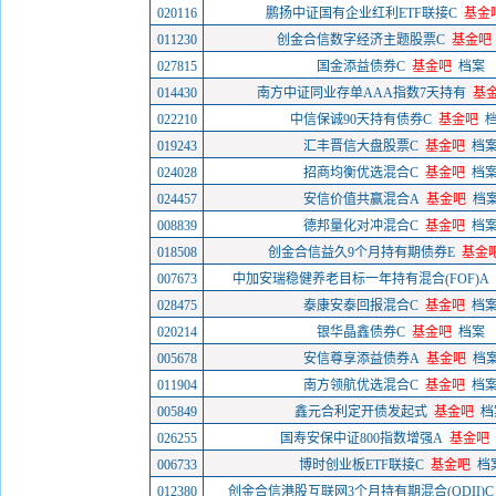
020116
鹏扬中证国有企业红利ETF联接C
基金
011230
创金合信数字经济主题股票C
基金吧
027815
国金添益债券C
基金吧
档案
014430
南方中证同业存单AAA指数7天持有
基
022210
中信保诚90天持有债券C
基金吧
019243
汇丰晋信大盘股票C
基金吧
档
024028
招商均衡优选混合C
基金吧
档
024457
安信价值共赢混合A
基金吧
档
008839
德邦量化对冲混合C
基金吧
档
018508
创金合信益久9个月持有期债券E
基金
007673
中加安瑞稳健养老目标一年持有混合(FOF)A
028475
泰康安泰回报混合C
基金吧
档
020214
银华晶鑫债券C
基金吧
档案
005678
安信尊享添益债券A
基金吧
档
011904
南方领航优选混合C
基金吧
档
005849
鑫元合利定开债发起式
基金吧
档
026255
国寿安保中证800指数增强A
基金吧
006733
博时创业板ETF联接C
基金吧
档
012380
创金合信港股互联网3个月持有期混合(QDII)C