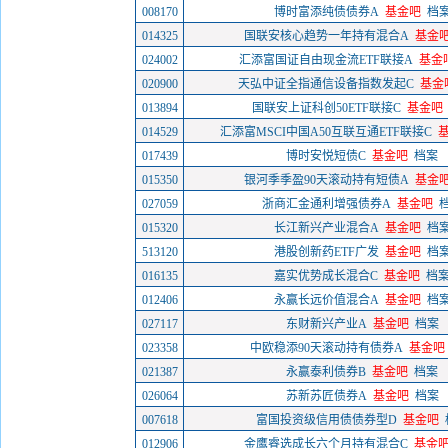
008170
博时富添纯债债券A
基金吧
档
014325
国联安核心趋势一年持有混合A
基金
024002
汇添富国证自由现金流ETF联接A
基金
020900
天弘中证全指通信设备指数发起C
基金
013894
国联安上证科创50ETF联接C
基金吧
014529
汇添富MSCI中国A50互联互通ETF联接C
017439
博时安悦短债C
基金吧
档案
015350
银河季季盈90天滚动持有短债A
基金
027059
浙商汇金通利增强债券A
基金吧
015320
长江新兴产业混合A
基金吧
档
513120
港股创新药ETF广发
基金吧
档
016135
嘉实优势成长混合C
基金吧
档
012406
永赢长远价值混合A
基金吧
档
027117
东财新兴产业A
基金吧
档案
023358
中欧稳添90天滚动持有债券A
基金吧
021387
永赢泰利债券B
基金吧
档案
026064
苏新苏匠债券A
基金吧
档案
007618
富国投资级信用债债券型D
基金吧
012906
金鹰睿选成长六个月持有混合C
基金