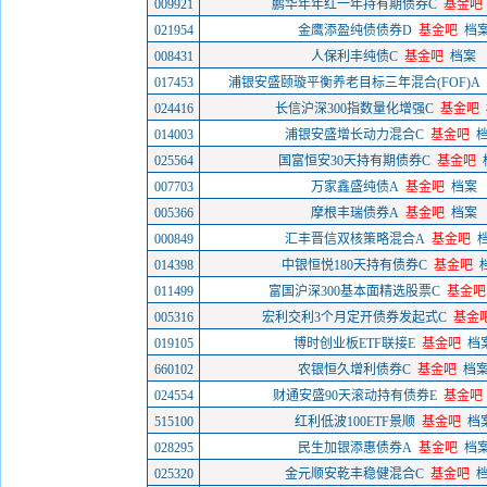
009921
鹏华年年红一年持有期债券C
基金吧
021954
金鹰添盈纯债债券D
基金吧
档
008431
人保利丰纯债C
基金吧
档案
017453
浦银安盛颐璇平衡养老目标三年混合(FOF)A
024416
长信沪深300指数量化增强C
基金吧
014003
浦银安盛增长动力混合C
基金吧
025564
国富恒安30天持有期债券C
基金吧
007703
万家鑫盛纯债A
基金吧
档案
005366
摩根丰瑞债券A
基金吧
档案
000849
汇丰晋信双核策略混合A
基金吧
014398
中银恒悦180天持有债券C
基金吧
011499
富国沪深300基本面精选股票C
基金吧
005316
宏利交利3个月定开债券发起式C
基金
019105
博时创业板ETF联接E
基金吧
档
660102
农银恒久增利债券C
基金吧
档
024554
财通安盛90天滚动持有债券E
基金吧
515100
红利低波100ETF景顺
基金吧
档
028295
民生加银添惠债券A
基金吧
档
025320
金元顺安乾丰稳健混合C
基金吧