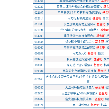
014261
摩根沃享远见一年持有期混合A
基金
023737
富国上证科创板综合价格ETF联接A
基
022197
华富鼎信3个月持有期债券(FOF)A
基金
012314
南方行业领先混合
基金吧
档案
011888
民生加银周期优选混合A
基金吧
021931
兴业华证沪港深红利100指数A
基金吧
014200
建信沃信一年持有混合C
基金吧
015856
格林碳中和主题混合A
基金吧
档
016069
华商研究精选灵活配置C
基金吧
000998
南方双元C
基金吧
档案
009959
长安鑫悦消费混合C
基金吧
档
110003
易方达上证50增强A
基金吧
档
019984
南华同业存单指数7天持有
基金吧
创金合信多资产盈睿平衡3个月持有期混合发起(FO
027163
案
000080
天治可转债增强债券A
基金吧
档
012926
民生加银中证500指数增强A
基金吧
018987
富安达科技领航混合C
基金吧
档
003571
招商招琪纯债A
基金吧
档案