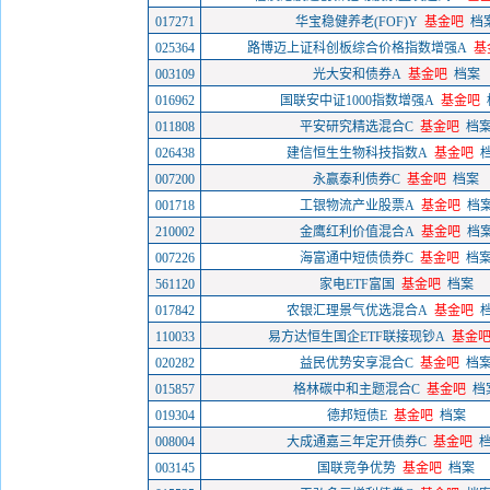
017271
华宝稳健养老(FOF)Y
基金吧
档
025364
路博迈上证科创板综合价格指数增强A
基
003109
光大安和债券A
基金吧
档案
016962
国联安中证1000指数增强A
基金吧
011808
平安研究精选混合C
基金吧
档
026438
建信恒生生物科技指数A
基金吧
007200
永赢泰利债券C
基金吧
档案
001718
工银物流产业股票A
基金吧
档
210002
金鹰红利价值混合A
基金吧
档
007226
海富通中短债债券C
基金吧
档
561120
家电ETF富国
基金吧
档案
017842
农银汇理景气优选混合A
基金吧
110033
易方达恒生国企ETF联接现钞A
基金
020282
益民优势安享混合C
基金吧
档
015857
格林碳中和主题混合C
基金吧
档
019304
德邦短债E
基金吧
档案
008004
大成通嘉三年定开债券C
基金吧
003145
国联竞争优势
基金吧
档案