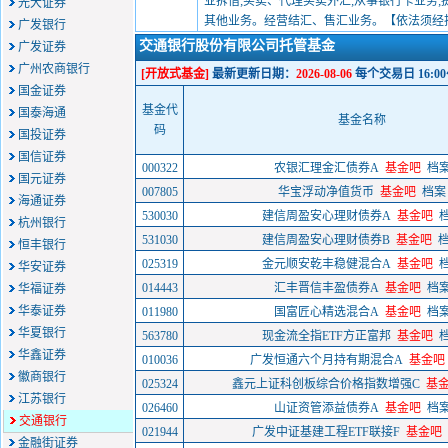
业拆借;买卖、代理买卖外汇;从事银行卡业务
光大证券
其他业务。经营结汇、售汇业务。【依法须经
广发银行
交通银行股份有限公司托管基金
广发证券
广州农商银行
[开放式基金]
最新更新日期：
2026-08-06
每个交易日 16:0
国金证券
基金代
国泰海通
基金名称
码
国投证券
国信证券
000322
农银汇理金汇债券A
基金吧
档
国元证券
007805
华宝浮动净值货币
基金吧
档案
海通证券
530030
建信周盈安心理财债券A
基金吧
杭州银行
531030
建信周盈安心理财债券B
基金吧
恒丰银行
025319
金元顺安乾丰稳健混合A
基金吧
华安证券
014443
汇丰晋信丰盈债券A
基金吧
档
华福证券
华泰证券
011980
国富匠心精选混合A
基金吧
档
华夏银行
563780
现金流全指ETF方正富邦
基金吧
华鑫证券
010036
广发恒通六个月持有期混合A
基金吧
徽商银行
025324
鑫元上证科创板综合价格指数增强C
基
江苏银行
026460
山证资管添益债券A
基金吧
档
交通银行
021944
广发中证基建工程ETF联接F
基金吧
金融街证券