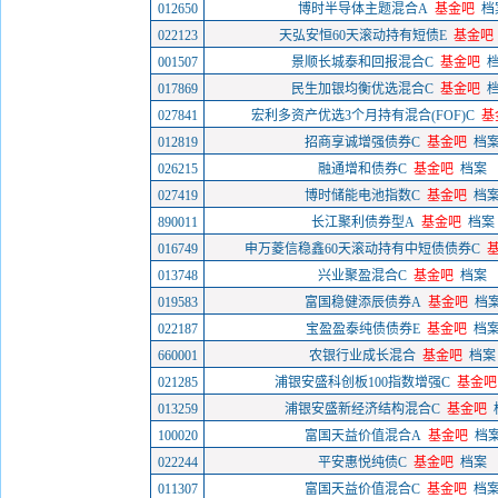
012650
博时半导体主题混合A
基金吧
档
022123
天弘安恒60天滚动持有短债E
基金吧
001507
景顺长城泰和回报混合C
基金吧
017869
民生加银均衡优选混合C
基金吧
027841
宏利多资产优选3个月持有混合(FOF)C
基
012819
招商享诚增强债券C
基金吧
档
026215
融通增和债券C
基金吧
档案
027419
博时储能电池指数C
基金吧
档
890011
长江聚利债券型A
基金吧
档案
016749
申万菱信稳鑫60天滚动持有中短债债券C
013748
兴业聚盈混合C
基金吧
档案
019583
富国稳健添辰债券A
基金吧
档
022187
宝盈盈泰纯债债券E
基金吧
档
660001
农银行业成长混合
基金吧
档案
021285
浦银安盛科创板100指数增强C
基金吧
013259
浦银安盛新经济结构混合C
基金吧
100020
富国天益价值混合A
基金吧
档
022244
平安惠悦纯债C
基金吧
档案
011307
富国天益价值混合C
基金吧
档