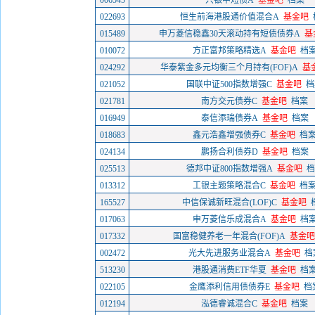
006545
兴银中短债A
基金吧
档案
022693
恒生前海港股通价值混合A
基金吧
015489
申万菱信稳鑫30天滚动持有短债债券A
基
010072
方正富邦策略精选A
基金吧
档
024292
华泰紫金多元均衡三个月持有(FOF)A
基
021052
国联中证500指数增强C
基金吧
档
021781
南方交元债券C
基金吧
档案
016949
泰信添瑞债券A
基金吧
档案
018683
鑫元浩鑫增强债券C
基金吧
档
024134
鹏扬合利债券D
基金吧
档案
025513
德邦中证800指数增强A
基金吧
档
013312
工银主题策略混合C
基金吧
档
165527
中信保诚新旺混合(LOF)C
基金吧
017063
申万菱信乐成混合A
基金吧
档
017332
国富稳健养老一年混合(FOF)A
基金吧
002472
光大先进服务业混合A
基金吧
档
513230
港股通消费ETF华夏
基金吧
档
022105
金鹰添利信用债债券E
基金吧
档
012194
泓德睿诚混合C
基金吧
档案