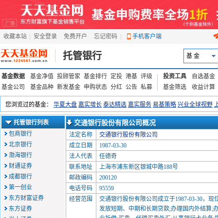
收藏本站
|
安全登录
|
免费开户
忘记密码
|
手机客户端
托管银行
基 金
基金数据
基金净值
投顾管家
基金排行
定投
港基
评级
投资工具
自选基金
基金公司
基金品种
新发基金
申购状态
分红
公告
私募
基金筛选
收益计算
托管银行列表
交通银行股份有限公司概况
包商银行
法定名称
交通银行股份有限公司
北京银行
成立日期
1987-03-30
渤海银行
法人代表
任德奇
财通证券
联系地址
上海市浦东新区银城中路188号
成都银行
邮政编码
200120
第一创业
电话号码
95559
东方财富证券
经营范围
交通银行股份有限公司成立于1987-03-30
东方证券
发放短期、中期和长期贷款;办理国内外结算;