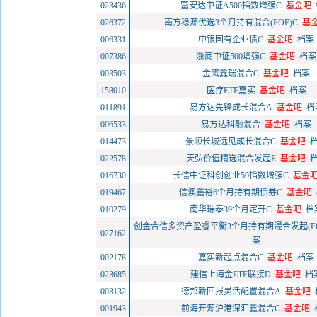
023436
富安达中证A500指数增强C
基金吧
026372
南方稳源优选3个月持有混合(FOF)C
基
006331
中银国有企业债C
基金吧
档案
007386
浙商中证500增强C
基金吧
档案
003503
金鹰鑫瑞混合C
基金吧
档案
158010
医疗ETF嘉实
基金吧
档案
011891
易方达先锋成长混合A
基金吧
档
006533
易方达科融混合
基金吧
档案
014473
景顺长城远见成长混合C
基金吧
022578
天弘价值精选混合发起E
基金吧
016730
长信中证科创创业50指数增强C
基金
019467
信澳鑫裕6个月持有期债券C
基金吧
010279
南华瑞泰39个月定开C
基金吧
档
创金合信多资产盈睿平衡3个月持有期混合发起(FO
027162
案
002178
嘉实新起点混合C
基金吧
档案
023685
建信上海金ETF联接D
基金吧
档
003132
德邦新回报灵活配置混合A
基金吧
001943
前海开源沪港深汇鑫混合C
基金吧