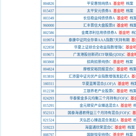
004826
平安惠悦纯债A
基金吧
档案
015437
太平安元债券A
基金吧
档案
003349
长信稳益纯债债券A
基金吧
档
960000
汇丰晋信大盘股票H
基金吧
档
002586
金鹰添利信用债债券A
基金吧
档
019974
泰康中证同业存单AAA指数7天持有期
基
022858
华夏上证综合全收益指数增强C
基金
019671
广发港股创新药ETF联接(QDII)C
基金
003868
招商招景纯债C
基金吧
档案
004824
摩根安裕回报混合C
基金吧
档
013816
汇添富中证光伏产业指数增强发起式A
基
160311
华夏蓝筹混合(LOF)A
基金吧
档
012238
工银养老产业股票C
基金吧
档
024293
华泰紫金多元均衡三个月持有(FOF)C
基
015291
金元顺安产业臻选混合A
基金吧
952313
国泰海通君得益三个月持有混合(FOF)C
基
021524
天弘匠心臻选混合发起A
基金吧
519223
海富通欣荣混合C
基金吧
档案
008797
国联恒安纯债C
基金吧
档案