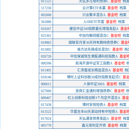
015525
天弘多元增利债券C
基金吧
档
517230
云计算ETF永赢
基金吧
档案
002668
兴业聚丰混合A
基金吧
档案
561880
A100ETF华富
基金吧
档案
016267
建信中证500指数量化增强发起A
基金
025361
中加均衡回报混合C
基金吧
档
019963
国联安月享30天持有期纯债债券C
基金
011892
易方达先锋成长混合C
基金吧
档
026726
中信保诚恒生港股通科技指数A
基金
000596
前海开源中证军工指数A
基金吧
011401
汇添富成长精选混合A
基金吧
档
018146
博时上证科创板50成份指数发起式C
基
006611
人保中证500A
基金吧
档案
027060
浙商汇金通利增强债券C
基金吧
009467
红土创新科技创新3个月定开混合A
基金
017438
博时安悦短债A
基金吧
档案
013522
华富吉丰60天滚动持有中短债A
基金
017024
天弘通享债券发起A
基金吧
档
005779
鑫元常利定开债
基金吧
档案