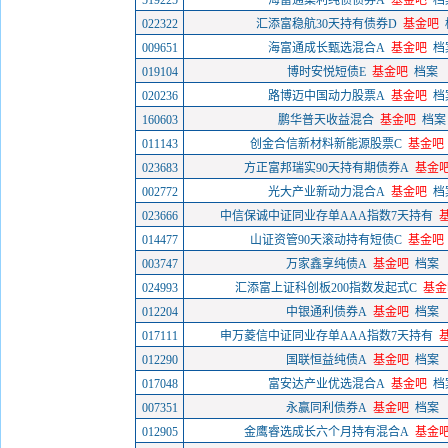
519225
海富通集利纯债债券A
基金吧
档
022322
汇添富稳航30天持有债券D
基金吧
009651
海富通成长甄选混合A
基金吧
档
019104
博时安悦短债E
基金吧
档案
020236
路博迈中国动力股票A
基金吧
档
160603
鹏华普天收益混合
基金吧
档案
011143
创金合信新材料新能源股票C
基金吧
023683
方正富邦瑞实90天持有期债券A
基金
002772
光大产业新动力混合A
基金吧
档
023666
中信保诚中证同业存单AAA指数7天持有
014477
山证资管90天滚动持有短债C
基金吧
003747
万家鑫享纯债A
基金吧
档案
024993
汇添富上证科创板200指数发起式C
基金
012204
中银通利债券A
基金吧
档案
017111
申万菱信中证同业存单AAA指数7天持有
012290
国联恒益纯债A
基金吧
档案
017048
富安达产业优选混合A
基金吧
档
007351
永赢同利债券A
基金吧
档案
012905
金鹰睿选成长六个月持有混合A
基金