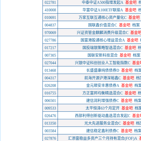
022781
中泰中证A500指增发起A
基金吧
410008
华富中证A100ETF联接A
基金吧
010691
万家互联互通核心资产量化C
基金吧
004837
国联鑫价值混合C
基金吧
档案
970069
兴证资管金麒麟消费升级混合C
基金
027786
国富港股通核心增益混合A
基金吧
017217
国投瑞银策略智选混合C
基金吧
007305
国联安新科技混合
基金吧
档案
027044
兴银中证科创创业人工智能指数C
基金
013468
长盛盛康纯债债券D
基金吧
档
004317
前海开源沪港深裕鑫C
基金吧
档
026208
金元顺安丰惠债券A
基金吧
档
016755
方正富邦均衡精选混合C
基金吧
006501
建信润利增强债券C
基金吧
档
009533
太平恒泽63个月定开
基金吧
档
026476
西部利得创新驱动鑫选混合发起C
基金
013350
光大先进服务业混合C
基金吧
档
003584
建信稳定鑫利债券C
基金吧
档
027876
汇添富稳益多资产三个月持有混合(FOF)A