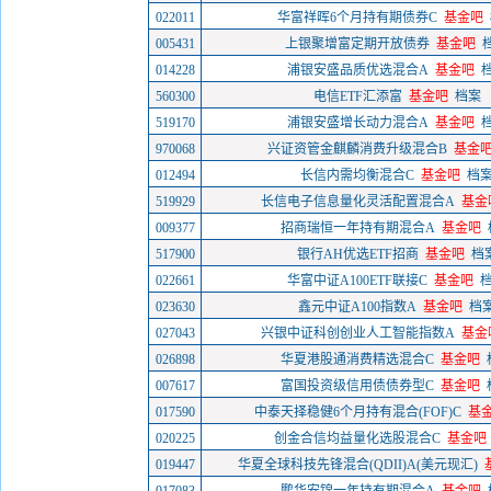
022011
华富祥晖6个月持有期债券C
基金吧
005431
上银聚增富定期开放债券
基金吧
014228
浦银安盛品质优选混合A
基金吧
560300
电信ETF汇添富
基金吧
档案
519170
浦银安盛增长动力混合A
基金吧
970068
兴证资管金麒麟消费升级混合B
基金
012494
长信内需均衡混合C
基金吧
档
519929
长信电子信息量化灵活配置混合A
基金
009377
招商瑞恒一年持有期混合A
基金吧
517900
银行AH优选ETF招商
基金吧
档
022661
华富中证A100ETF联接C
基金吧
023630
鑫元中证A100指数A
基金吧
档
027043
兴银中证科创创业人工智能指数A
基金
026898
华夏港股通消费精选混合C
基金吧
007617
富国投资级信用债债券型C
基金吧
017590
中泰天择稳健6个月持有混合(FOF)C
基
020225
创金合信均益量化选股混合C
基金吧
019447
华夏全球科技先锋混合(QDII)A(美元现汇)