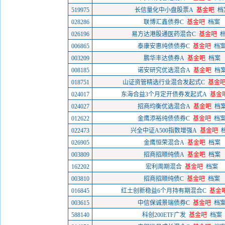
519975
长信量化中小盘股票A
基金吧
档
028286
联博汇鑫债券C
基金吧
档案
026196
易方达港股通医药混合C
基金吧
006865
泰康安惠纯债债券C
基金吧
档
003209
鹏华丰达债券A
基金吧
档案
008185
诺安研究优选混合A
基金吧
档
018751
山证资管精选行业混合发起式C
基金
024017
东海合益3个月定开债券发起式A
基金
024027
招商均衡优选混合A
基金吧
档
012622
金鹰添裕纯债债券C
基金吧
档
022473
兴全中证A500指数增强A
基金吧
026905
金鹰恒荣混合A
基金吧
档案
003809
招商招顺纯债A
基金吧
档案
162202
宏利周期混合
基金吧
档案
003810
招商招顺纯债C
基金吧
档案
016845
红土创新稳益6个月持有期混合C
基金
003615
中信保诚景瑞债券C
基金吧
档
588140
科创200ETF广发
基金吧
档案